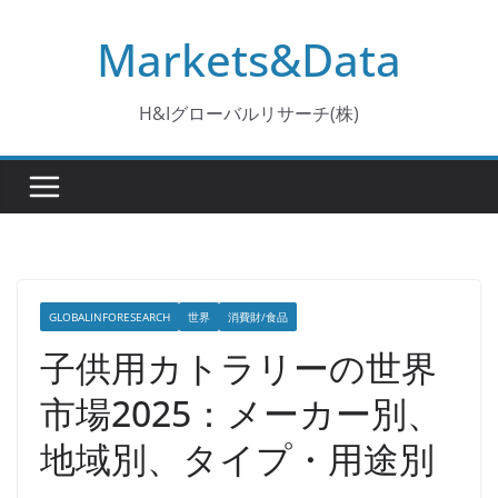
コ
Markets&Data
ン
テ
ン
H&Iグローバルリサーチ(株)
ツ
へ
ス
キ
ッ
プ
GLOBALINFORESEARCH
世界
消費財/食品
子供用カトラリーの世界
市場2025：メーカー別、
地域別、タイプ・用途別