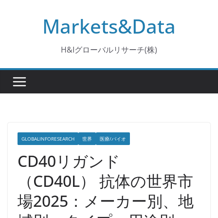
コ
Markets&Data
ン
テ
ン
H&Iグローバルリサーチ(株)
ツ
へ
ス
キ
ッ
プ
GLOBALINFORESEARCH
世界
医療/バイオ
CD40リガンド
（CD40L） 抗体の世界市
場2025：メーカー別、地