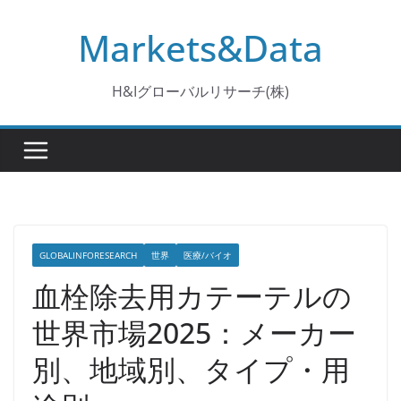
コ
Markets&Data
ン
テ
ン
H&Iグローバルリサーチ(株)
ツ
へ
ス
キ
ッ
プ
GLOBALINFORESEARCH
世界
医療/バイオ
血栓除去用カテーテルの
世界市場2025：メーカー
別、地域別、タイプ・用