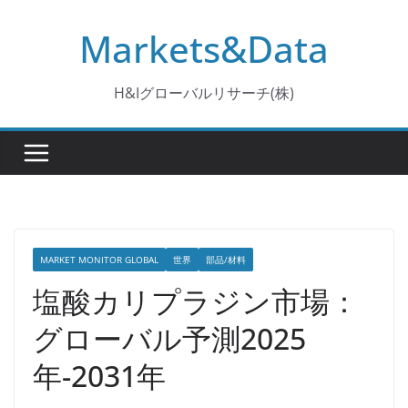
コ
Markets&Data
ン
テ
ン
H&Iグローバルリサーチ(株)
ツ
へ
ス
キ
ッ
プ
MARKET MONITOR GLOBAL
世界
部品/材料
塩酸カリプラジン市場：
グローバル予測2025
年-2031年