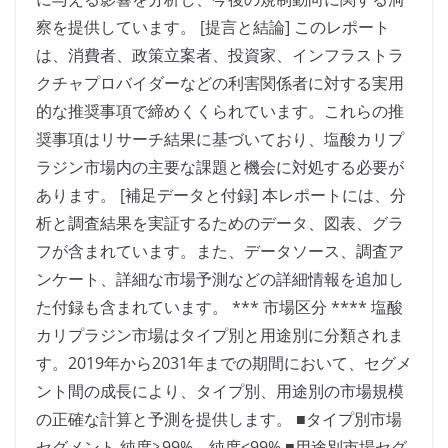
察を提供しています。 [提言と結論] このレポート
は、消費者、政策立案者、投資家、インフラストラ
クチャプロバイダーなどの利害関係者に対する実用
的な推奨事項で締めくくられています。これらの推
奨事項はリサーチ結果に基づいており、塩酸カリプ
ラジン市場内の主要な課題と機会に対処する必要が
あります。 [補足データと付録] 本レポートには、分
析と調査結果を実証するためのデータ、図表、グラ
フが含まれています。また、データソース、調査ア
ンケート、詳細な市場予測などの詳細情報を追加し
た付録も含まれています。 *** 市場区分 **** 塩酸
カリプラジン市場はタイプ別と用途別に分類されま
す。2019年から2031年までの期間において、セグメ
ント間の成長により、タイプ別、用途別の市場規模
の正確な計算と予測を提供します。 ■タイプ別市場
セグメント 純度≧99%、純度<99% ■用途別市場セグ