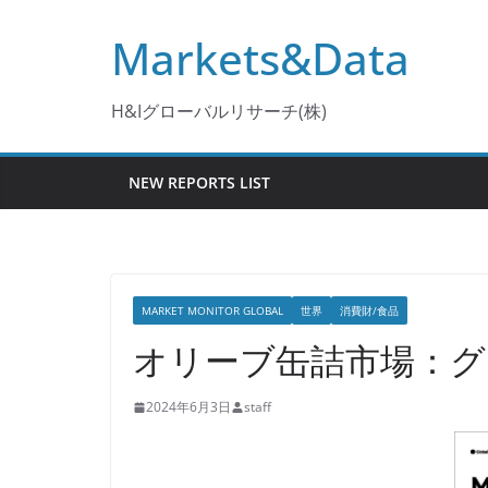
コ
Markets&Data
ン
テ
ン
H&Iグローバルリサーチ(株)
ツ
へ
NEW REPORTS LIST
ス
キ
ッ
プ
MARKET MONITOR GLOBAL
世界
消費財/食品
オリーブ缶詰市場：グロ
2024年6月3日
staff