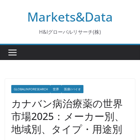
コ
Markets&Data
ン
テ
ン
H&Iグローバルリサーチ(株)
ツ
へ
ス
キ
ッ
プ
GLOBALINFORESEARCH
世界
医療/バイオ
カナバン病治療薬の世界
市場2025：メーカー別、
地域別、タイプ・用途別