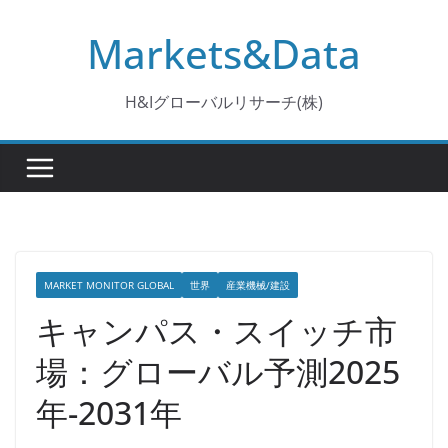
コ
Markets&Data
ン
テ
ン
H&Iグローバルリサーチ(株)
ツ
へ
ス
キ
ッ
プ
MARKET MONITOR GLOBAL
世界
産業機械/建設
キャンパス・スイッチ市
場：グローバル予測2025
年-2031年