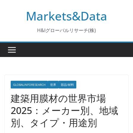
コ
Markets&Data
ン
テ
ン
H&Iグローバルリサーチ(株)
ツ
へ
ス
キ
ッ
プ
GLOBALINFORESEARCH
世界
部品/材料
建築用膜材の世界市場
2025：メーカー別、地域
別、タイプ・用途別