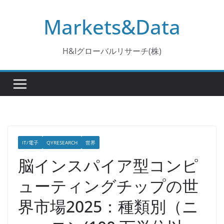
コ
Markets&Data
ン
テ
ン
H&Iグローバルリサーチ(株)
ツ
へ
ス
キ
ッ
プ
IT/電子
QYRESEARCH
世界
脳インスパイア型コンピ
ューティングチップの世
界市場2025：種類別（ニ