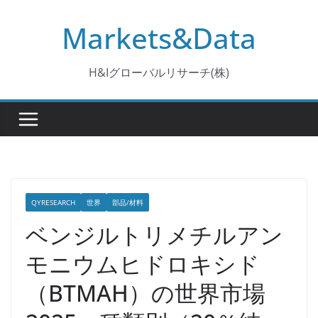
コ
Markets&Data
ン
テ
ン
H&Iグローバルリサーチ(株)
ツ
へ
ス
キ
ッ
プ
QYRESEARCH
世界
部品/材料
ベンジルトリメチルアン
モニウムヒドロキシド
（BTMAH）の世界市場