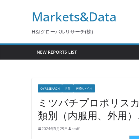
コ
Markets&Data
ン
テ
ン
H&Iグローバルリサーチ(株)
ツ
へ
NEW REPORTS LIST
ス
キ
ッ
プ
QYRESEARCH
世界
医療/バイオ
ミツバチプロポリスカ
類別（内服用、外用）
2024年5月29日
staff