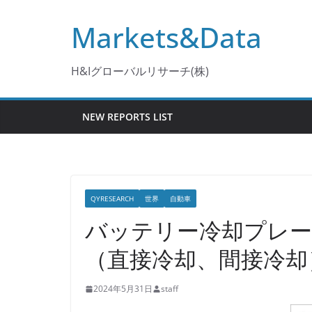
コ
Markets&Data
ン
テ
ン
H&Iグローバルリサーチ(株)
ツ
へ
NEW REPORTS LIST
ス
キ
ッ
プ
QYRESEARCH
世界
自動車
バッテリー冷却プレー
（直接冷却、間接冷却
2024年5月31日
staff