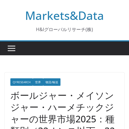
コ
Markets&Data
ン
テ
ン
H&Iグローバルリサーチ(株)
ツ
へ
ス
キ
ッ
プ
QYRESEARCH
世界
物流/輸送
ボールジャー・メイソン
ジャー・ハーメチックジ
ャーの世界市場2025：種