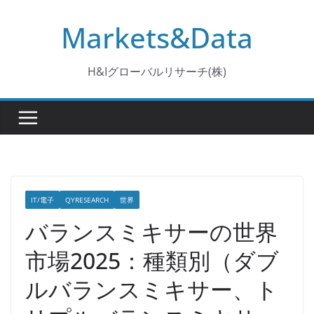
コ
Markets&Data
ン
テ
ン
H&Iグローバルリサーチ(株)
ツ
へ
ス
キ
ッ
プ
IT/電子
QYRESEARCH
世界
バランスミキサーの世界
市場2025：種類別（ダブ
ルバランスミキサー、ト