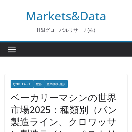
コ
Markets&Data
ン
テ
ン
H&Iグローバルリサーチ(株)
ツ
へ
ス
キ
ッ
プ
QYRESEARCH
世界
産業機械/建設
ベーカリーマシンの世界
市場2025：種類別（パン
製造ライン、クロワッサ