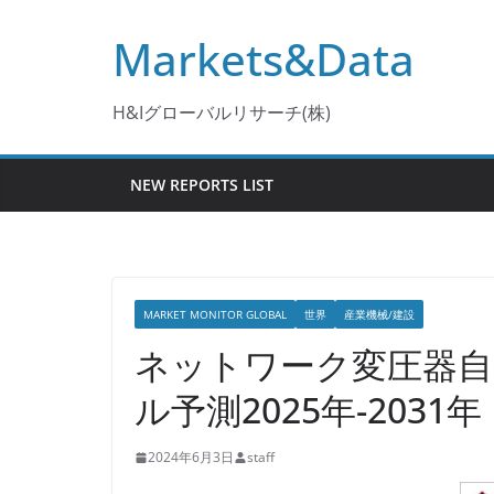
コ
Markets&Data
ン
テ
ン
H&Iグローバルリサーチ(株)
ツ
へ
NEW REPORTS LIST
ス
キ
ッ
プ
MARKET MONITOR GLOBAL
世界
産業機械/建設
ネットワーク変圧器自
ル予測2025年-2031年
2024年6月3日
staff