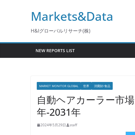
コ
Markets&Data
ン
テ
ン
H&Iグローバルリサーチ(株)
ツ
へ
NEW REPORTS LIST
ス
キ
ッ
プ
MARKET MONITOR GLOBAL
世界
消費財/食品
自動ヘアカーラー市場
年-2031年
2024年5月29日
staff