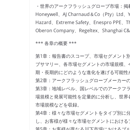
・世界のアークフラッシュグローブ市場：掲
Honeywell、AJ Charnaud＆Co（Pty）Ltd、Yo
Hazard、Extreme Safety、Enespro PPE、T
Oberon Company、Regeltex、Shanghai C&G S
*** 各章の概要 ***
第1章：報告書のスコープ、市場セグメント
ブサマリー、各市場セグメントの市場規模、
期・長期的にどのような進化を遂げる可能性
第2章：アークフラッシュグローブメーカー
第3章：地域レベル、国レベルでのアークフ
場規模と発展可能性を定量的に分析し、世界
市場規模などを収録。
第4章：様々な市場セグメントをタイプ別に
し、お客様が様々な市場セグメントにおける
第5章：お客様が異なる川下市場におけるブ