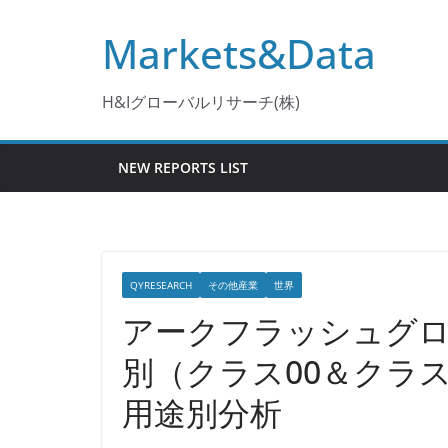
コ
Markets&Data
ン
テ
ン
H&Iグローバルリサーチ(株)
ツ
へ
NEW REPORTS LIST
ス
キ
ッ
プ
QYRESEARCH
その他産業
世界
アークフラッシュグロ
別（クラス00＆クラス
用途別分析