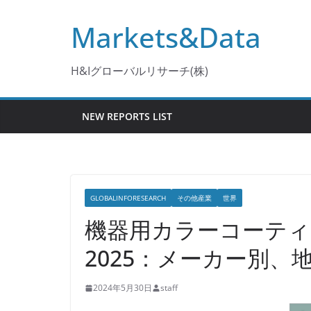
コ
Markets&Data
ン
テ
ン
H&Iグローバルリサーチ(株)
ツ
へ
NEW REPORTS LIST
ス
キ
ッ
プ
GLOBALINFORESEARCH
その他産業
世界
機器用カラーコーティ
2025：メーカー別
2024年5月30日
staff