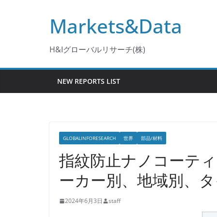
コ
Markets&Data
ン
テ
ン
H&Iグローバルリサーチ(株)
ツ
へ
NEW REPORTS LIST
ス
キ
ッ
プ
GLOBALINFORESEARCH
世界
部品/材料
指紋防止ナノコーティ
ーカー別、地域別、タ
2024年6月3日
staff