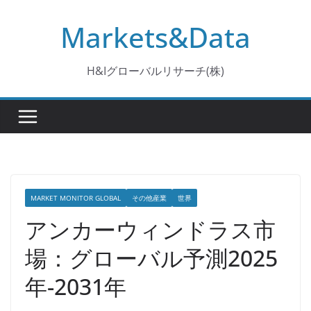
コ
Markets&Data
ン
テ
ン
H&Iグローバルリサーチ(株)
ツ
へ
ス
キ
ッ
プ
MARKET MONITOR GLOBAL
その他産業
世界
アンカーウィンドラス市
場：グローバル予測2025
年-2031年