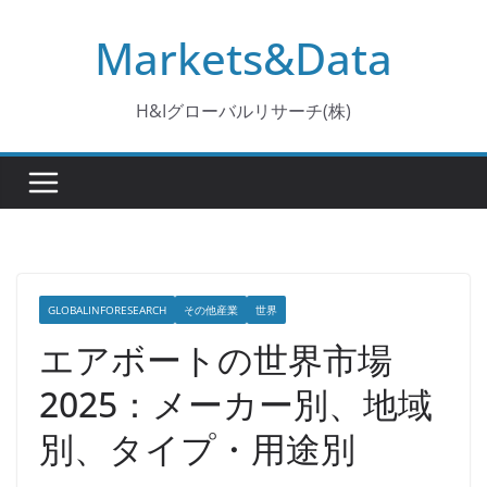
コ
Markets&Data
ン
テ
ン
H&Iグローバルリサーチ(株)
ツ
へ
ス
キ
ッ
プ
GLOBALINFORESEARCH
その他産業
世界
エアボートの世界市場
2025：メーカー別、地域
別、タイプ・用途別