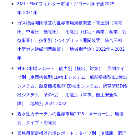
EMI・EMCフィルター市場：グローバル予測2025
年-2031年
ガス絶縁開閉装置の世界市場規模調査：電圧別（高電
圧、中電圧、低電圧）、用途別（住宅・商業、産業、公
益事業）、技術別（ハイブリッド開閉装置、統合三相、
小型ガス絶縁開閉装置）、地域別予測：2022年～2032
年
対IED市場レポート：能力別（検出、対策）、展開タイ
プ別（車両搭載型IED検出システム、船舶搭載型IED検出
システム、航空機搭載型IED検出システム、携帯型IED検
出システム、その他）、用途別（軍事、国土安全保
障）、地域別 2024-2032
親水性カテーテルの世界市場2025：メーカー別、地域
別、タイプ・用途別
業務用厨房機器市場レポート：タイプ別（冷蔵庫、調理