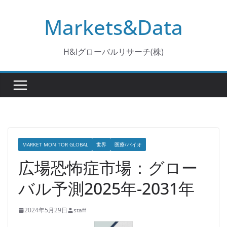
コ
Markets&Data
ン
テ
ン
H&Iグローバルリサーチ(株)
ツ
へ
ス
キ
ッ
プ
MARKET MONITOR GLOBAL
世界
医療/バイオ
広場恐怖症市場：グロー
バル予測2025年-2031年
2024年5月29日
staff