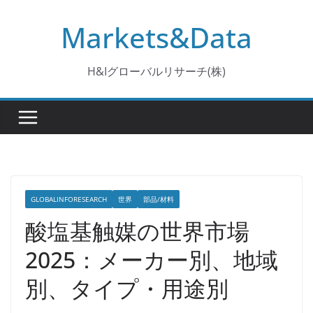
コ
Markets&Data
ン
テ
ン
H&Iグローバルリサーチ(株)
ツ
へ
ス
キ
ッ
プ
GLOBALINFORESEARCH
世界
部品/材料
酸塩基触媒の世界市場
2025：メーカー別、地域
別、タイプ・用途別