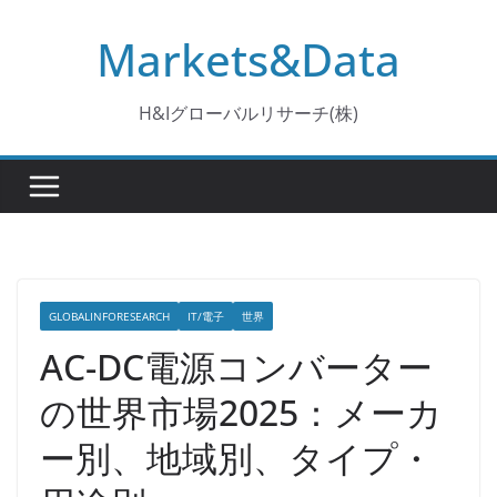
コ
Markets&Data
ン
テ
ン
H&Iグローバルリサーチ(株)
ツ
へ
ス
キ
ッ
プ
GLOBALINFORESEARCH
IT/電子
世界
AC-DC電源コンバーター
の世界市場2025：メーカ
ー別、地域別、タイプ・