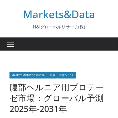
コ
Markets&Data
ン
テ
ン
H&Iグローバルリサーチ(株)
ツ
へ
ス
キ
ッ
プ
MARKET MONITOR GLOBAL
世界
医療/バイオ
腹部ヘルニア用プロテー
ゼ市場：グローバル予測
2025年-2031年