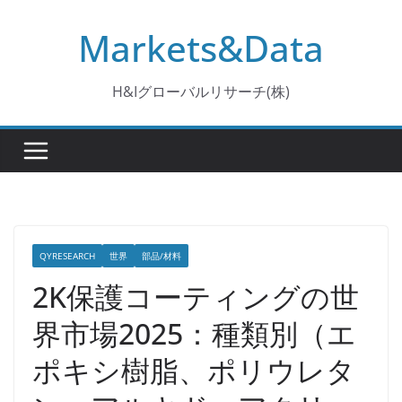
コ
Markets&Data
ン
テ
ン
H&Iグローバルリサーチ(株)
ツ
へ
ス
キ
ッ
プ
QYRESEARCH
世界
部品/材料
2K保護コーティングの世
界市場2025：種類別（エ
ポキシ樹脂、ポリウレタ