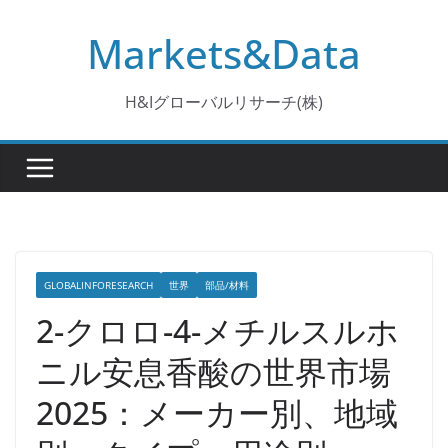
コ
Markets&Data
ン
テ
ン
H&Iグローバルリサーチ(株)
ツ
へ
ス
キ
ッ
プ
GLOBALINFORESEARCH
世界
部品/材料
2-クロロ-4-メチルスルホ
ニル安息香酸の世界市場
2025：メーカー別、地域